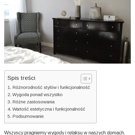
komf
w
Two
dom
Spis treści
Różnorodność stylów i funkcjonalność
Wygoda ponad wszystko
Różne zastosowania
Wartość estetyczna i funkcjonalność
Podsumowanie
Wszyscy pragniemy wygody i relaksu w naszych domach.