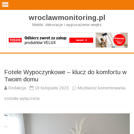
wroclawmonitoring.pl
Meble, dekoracje i wyposażenie wnętrz
Skip
to
content
Fotele Wypoczynkowe – klucz do komfortu w
Twoim domu
Fote
Redakcja
18 listopada 2023
Możliwość komentowania
Wyp
została wyłączona
–
kluc
do