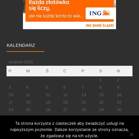
KALENDARZ
sierpień 2026
P
W
Ś
C
P
S
N
1
2
3
4
5
6
7
8
9
10
11
12
13
14
15
16
17
18
19
20
21
22
23
24
25
26
27
28
29
30
31
Ta strona korzysta z ciasteczek aby świadczyć usługi na
« mar
najwyższym poziomie. Dalsze korzystanie ze strony oznacza,
że zgadzasz się na ich użycie.