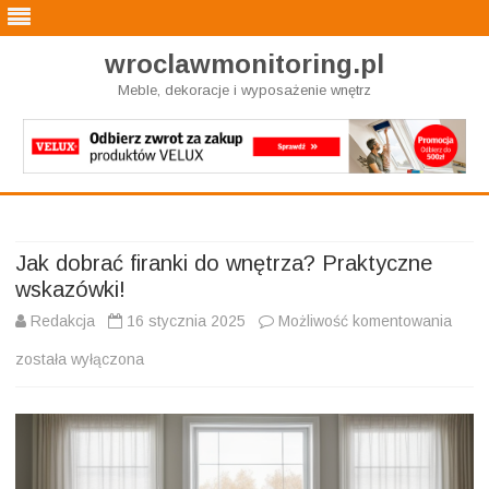
wroclawmonitoring.pl
Meble, dekoracje i wyposażenie wnętrz
Skip
to
content
Jak dobrać firanki do wnętrza? Praktyczne
wskazówki!
Jak
Redakcja
16 stycznia 2025
Możliwość komentowania
dobr
została wyłączona
firank
do
wnęt