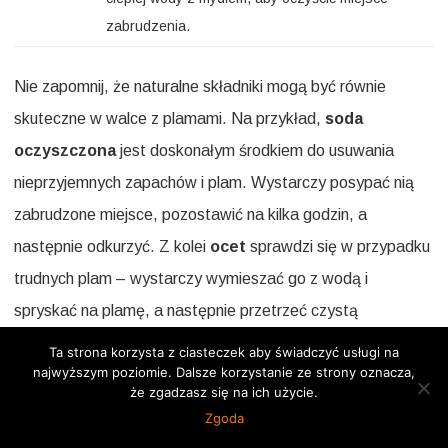
zabrudzenia.
Nie zapomnij, że naturalne składniki mogą być równie
skuteczne w walce z plamami. Na przykład,
soda
oczyszczona
jest doskonałym środkiem do usuwania
nieprzyjemnych zapachów i plam. Wystarczy posypać nią
zabrudzone miejsce, pozostawić na kilka godzin, a
następnie odkurzyć. Z kolei
ocet
sprawdzi się w przypadku
trudnych plam – wystarczy wymieszać go z wodą i
spryskać na plamę, a następnie przetrzeć czystą
ściereczką.
Ta strona korzysta z ciasteczek aby świadczyć usługi na
najwyższym poziomie. Dalsze korzystanie ze strony oznacza,
że zgadzasz się na ich użycie.
Warto również mieć na uwadze, że niektóre plamy mogą
Zgoda
wymagać profesjonalnego czyszczenia. Jeśli Twoja kanapa