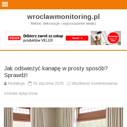
wroclawmonitoring.pl
Meble, dekoracje i wyposażenie wnętrz
Skip
to
content
Jak odświeżyć kanapę w prosty sposób?
Sprawdź!
Jak
Redakcja
16 stycznia 2025
Możliwość komentowania
odśw
została wyłączona
kana
w
prost