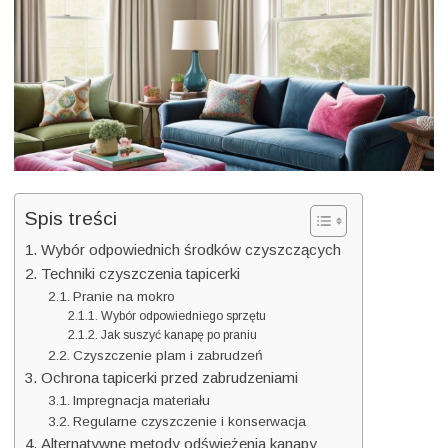
spos
Spra
Spis treści
Wybór odpowiednich środków czyszczących
Techniki czyszczenia tapicerki
Pranie na mokro
Wybór odpowiedniego sprzętu
Jak suszyć kanapę po praniu
Czyszczenie plam i zabrudzeń
Ochrona tapicerki przed zabrudzeniami
Impregnacja materiału
Regularne czyszczenie i konserwacja
Alternatywne metody odświeżenia kanapy