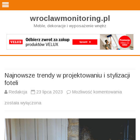
wroclawmonitoring.pl
Meble, dekoracje i wyposażenie wnętrz
Skip
to
content
Najnowsze trendy w projektowaniu i stylizacji
foteli
Najnows
Redakcja
23 lipca 2023
Możliwość komentowania
trendy
została wyłączona
w
projekto
i