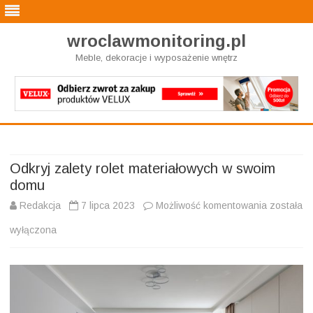
wroclawmonitoring.pl
Meble, dekoracje i wyposażenie wnętrz
Skip
to
content
Odkryj zalety rolet materiałowych w swoim
domu
Odkryj
Redakcja
7 lipca 2023
Możliwość komentowania
została
zalety
wyłączona
rolet
materiało
w