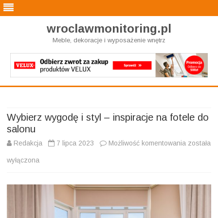
wroclawmonitoring.pl
Meble, dekoracje i wyposażenie wnętrz
Skip
to
content
Wybierz wygodę i styl – inspiracje na fotele do
salonu
Wybierz
Redakcja
7 lipca 2023
Możliwość komentowania
została
wygodę
wyłączona
i
styl
–