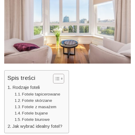
inspiracje
na
fotele
do
salonu
Spis treści
Rodzaje foteli
Fotele tapicerowane
Fotele skórzane
Fotele z masażem
Fotele bujane
Fotele biurowe
Jak wybrać idealny fotel?