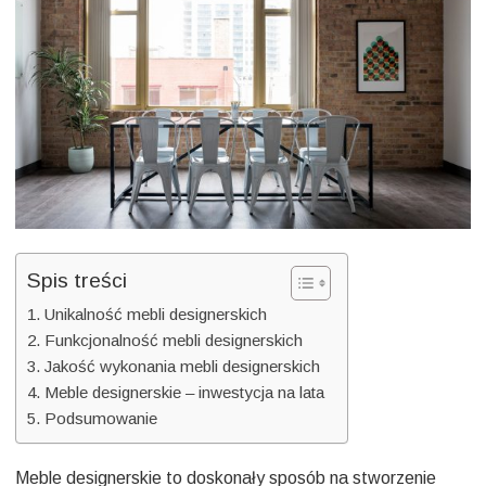
unikalną
przestrze
w
swoim
domu
Spis treści
Unikalność mebli designerskich
Funkcjonalność mebli designerskich
Jakość wykonania mebli designerskich
Meble designerskie – inwestycja na lata
Podsumowanie
Meble designerskie to doskonały sposób na stworzenie