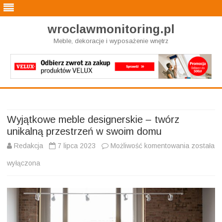
wroclawmonitoring.pl
Meble, dekoracje i wyposażenie wnętrz
Skip
to
content
Wyjątkowe meble designerskie – twórz
unikalną przestrzeń w swoim domu
Wyjątkow
Redakcja
7 lipca 2023
Możliwość komentowania
została
meble
wyłączona
designers
–
twórz